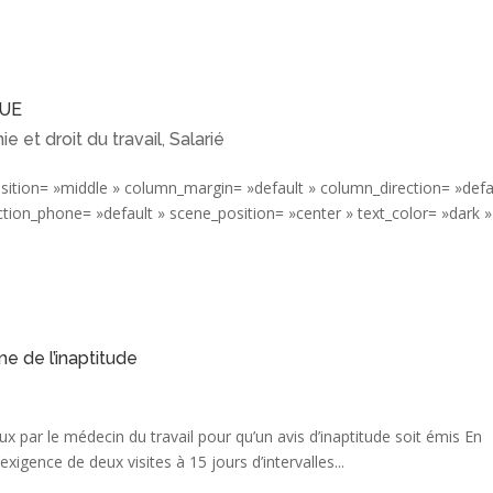
NUE
e et droit du travail
Salarié
,
osition= »middle » column_margin= »default » column_direction= »defa
ction_phone= »default » scene_position= »center » text_color= »dark »
me de l’inaptitude
x par le médecin du travail pour qu’un avis d’inaptitude soit émis En
’exigence de deux visites à 15 jours d’intervalles...