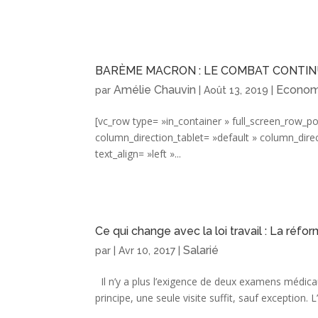
BARÈME MACRON : LE COMBAT CONTI
Amélie Chauvin
Economi
par
|
Août 13, 2019
|
[vc_row type= »in_container » full_screen_row_p
column_direction_tablet= »default » column_dire
text_align= »left »...
Ce qui change avec la loi travail : La réfor
Salarié
par
|
Avr 10, 2017
|
Il n’y a plus l’exigence de deux examens médicau
principe, une seule visite suffit, sauf exception. L