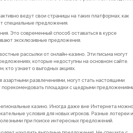
активно ведут свои страницы на таких платформах, как
уют специальные предложения.
ия. Это современный способ оставаться в курсе
 бывают эксклюзивные предложения.
востные рассылки от онлайн-казино. Эти письма могут
едложениях, которые недоступны на основном сайте.
, кто узнает о выгодных акциях.
я азартными развлечениями, могут стать настоящими
ут порекомендовать площадки с щедрыми предложениями
региональные казино. Иногда даже вне Интернета можн
кательные условия для новых игроков. Разные лотереи 
полезными при поиске интересных предложений.
воляет находить выгодные предложения. Не спешите с