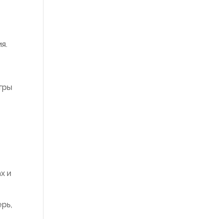
я.
игры
ы
х и
ерь,