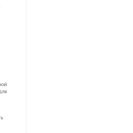
я
ной
для
ть