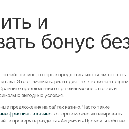
ить и
вать бонус бе
на онлайн-казино, которые предоставляют возможность
питала. Это отличный вариант для тех, кто желает оцени
 Сравните предложения от различных операторов и
симально выгодные условия.
ьные предложения на сайтах казино. Часто такие
ные фриспины в казино
, которые можно активировать
айте проверять разделы «Акции» и «Промо», чтобы не