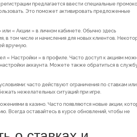
 регистрации предлагается ввести специальные промок
спользовать. Это поможет активировать предложенные
 или « Акции » в личном кабинете. Обычно здесь
 в том числе и начисления для новых клиентов. Некото
ей вручную.
ел « Настройки » в профиле. Часто доступ к акциям мож
 настройки аккаунта. Можете также обратиться в служб
условиями: часто действуют ограничения по ставкам или
бежать нежелательных ситуаций при игре.
ожениями в казино. Часто появляются новые акции, кот
ию. Всегда оставайтесь в курсе обновлений, чтобы не
ь о ставках и