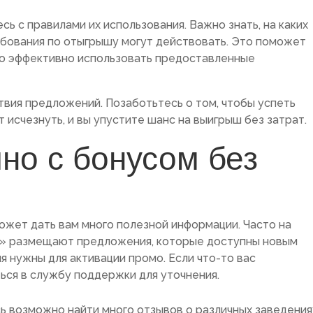
ь с правилами их использования. Важно знать, на каких
ебования по отыгрышу могут действовать. Это поможет
о эффективно использовать предоставленные
твия предложений. Позаботьтесь о том, чтобы успеть
т исчезнуть, и вы упустите шанс на выигрыш без затрат.
ино с бонусом без
может дать вам много полезной информации. Часто на
ии» размещают предложения, которые доступны новым
ия нужны для активации промо. Если что-то вас
ься в службу поддержки для уточнения.
ь возможно найти много отзывов о различных заведения