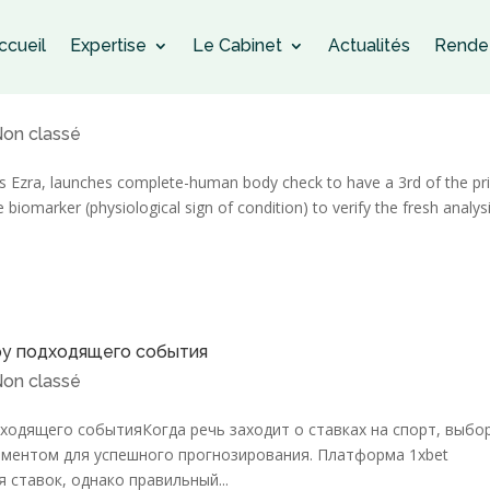
ccueil
Expertise
Le Cabinet
Actualités
Rende
on classé
ons Ezra, launches complete-human body check to have a 3rd of the pr
 biomarker (physiological sign of condition) to verify the fresh analys
ору подходящего события
on classé
дходящего событияКогда речь заходит о ставках на спорт, выбо
ментом для успешного прогнозирования. Платформа 1xbet
ставок, однако правильный...