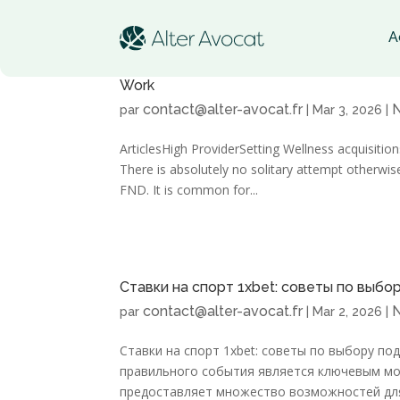
A
Work
contact@alter-avocat.fr
N
par
|
Mar 3, 2026
|
ArticlesHigh ProviderSetting Wellness acquisiti
There is absolutely no solitary attempt otherwise
FND. It is common for...
Ставки на спорт 1xbet: советы по выб
contact@alter-avocat.fr
N
par
|
Mar 2, 2026
|
Ставки на спорт 1xbet: советы по выбору по
правильного события является ключевым мо
предоставляет множество возможностей для 