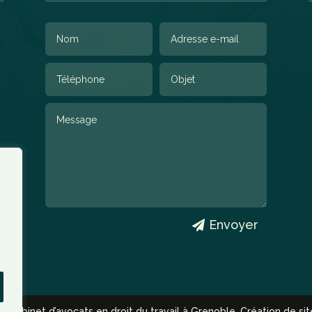
Envoyer
: Cabinet d’avocats en droit du travail à Grenoble. Création de si