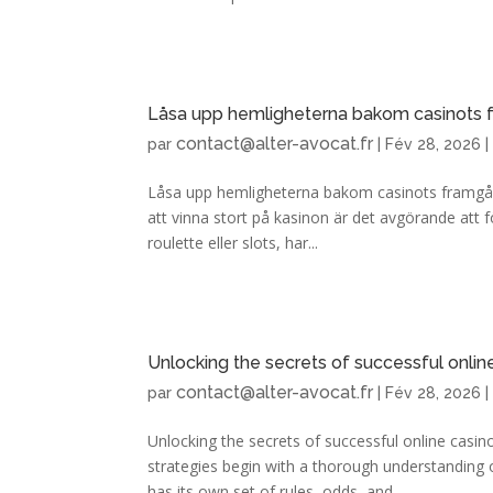
Låsa upp hemligheterna bakom casinots fr
contact@alter-avocat.fr
par
|
Fév 28, 2026
Låsa upp hemligheterna bakom casinots framgång 
att vinna stort på kasinon är det avgörande att f
roulette eller slots, har...
Unlocking the secrets of successful onlin
contact@alter-avocat.fr
par
|
Fév 28, 2026
Unlocking the secrets of successful online casi
strategies begin with a thorough understanding 
has its own set of rules, odds, and...