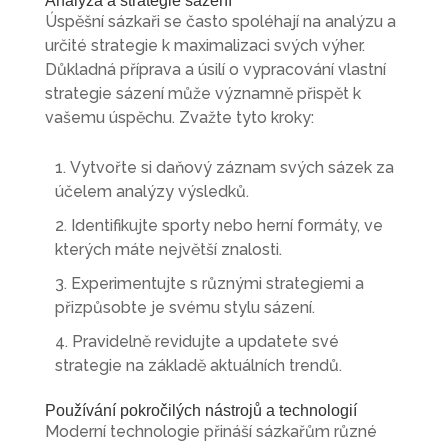
Analýza a strategie sázení
Úspěšní sázkaři se často spoléhají na analýzu a
určité strategie k maximalizaci svých výher.
Důkladná příprava a úsilí o vypracování vlastní
strategie sázení může významně přispět k
vašemu úspěchu. Zvažte tyto kroky:
Vytvořte si daňový záznam svých sázek za
účelem analýzy výsledků.
Identifikujte sporty nebo herní formáty, ve
kterých máte největší znalosti.
Experimentujte s různými strategiemi a
přizpůsobte je svému stylu sázení.
Pravidelně revidujte a updatete své
strategie na základě aktuálních trendů.
Používání pokročilých nástrojů a technologií
Moderní technologie přináší sázkařům různé