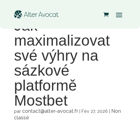
Jak
maximalizovat
své výhry na
sázkové
platformě
Mostbet
contact@alter-avocat.fr
Non
par
|
Fév 27, 2026
|
classé