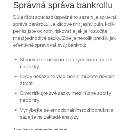
Správná správa bankrollu
Důležitou součástí úspěšného sázení je správná
správa bankrollu. Je klíčové mít jasný plán, kolik
peněz jste ochotni riskovat a jak je rozložíte
mezi jednotlivé sázky. Zde je několik praktik, jak
efektivně spravovat svůj bankroll:
Stanovte si měsíční nebo týdenní rozpočet
na sázky.
Nikdy nesázejte více, než si můžete dovolit
ztratit.
Diverzifikujte své sázky mezi různé sporty
nebo hry.
Vyhýbejte se emocionálním rozhodnutím a
sázejte na základě analýzy.