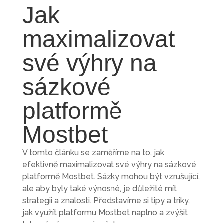
Jak
maximalizovat
své výhry na
sázkové
platformě
Mostbet
V tomto článku se zaměříme na to, jak
efektivně maximalizovat své výhry na sázkové
platformě Mostbet. Sázky mohou být vzrušující,
ale aby byly také výnosné, je důležité mít
strategii a znalosti. Představíme si tipy a triky,
jak využít platformu Mostbet naplno a zvýšit