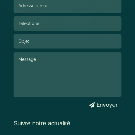
Envoyer
Suivre notre actualité