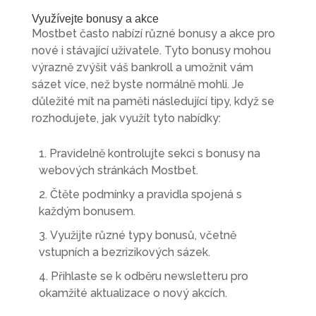
Využívejte bonusy a akce
Mostbet často nabízí různé bonusy a akce pro
nové i stávající uživatele. Tyto bonusy mohou
výrazně zvýšit váš bankroll a umožnit vám
sázet více, než byste normálně mohli. Je
důležité mít na paměti následující tipy, když se
rozhodujete, jak využít tyto nabídky:
Pravidelně kontrolujte sekci s bonusy na
webových stránkách Mostbet.
Čtěte podmínky a pravidla spojená s
každým bonusem.
Využijte různé typy bonusů, včetně
vstupních a bezrizikových sázek.
Přihlaste se k odběru newsletteru pro
okamžité aktualizace o nový akcích.