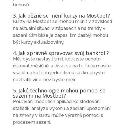
bonusů.
3. Jak běžně se mění kurzy na Mostbet?
Kurzy na Mostbet se mohou měnit v závislosti
na aktuální situaci v zápasech a na trendy v
sázení. Čím blíže je zápas, tím častěji mohou
být kurzy aktualizovány.
4. Jak správně spravovat svůj bankroll?
Měli byste nastavit limit, kolik jste ochotni
riskovat měsíčně, a dívat se na to, kolik musíte
vsadit na každou jednotlivou sázku, abyste
neztratili více, než byste měli.
5. Jaké technologie mohou pomoci se
sázením na Mostbet?
Používání mobilních aplikací ke sledování
statistik, analýze výkonu a zasílání upozornění
na změny v kurzu může výrazně pomoci s
procesem sázení.