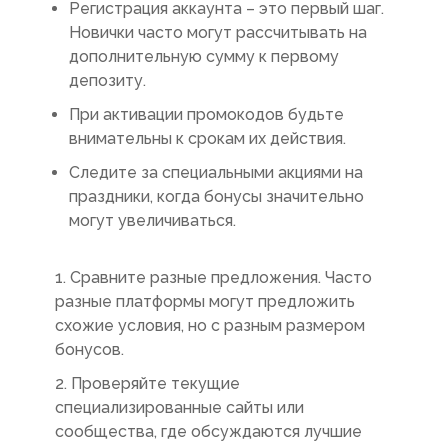
Регистрация аккаунта – это первый шаг.
Новички часто могут рассчитывать на
дополнительную сумму к первому
депозиту.
При активации промокодов будьте
внимательны к срокам их действия.
Следите за специальными акциями на
праздники, когда бонусы значительно
могут увеличиваться.
Сравните разные предложения. Часто
разные платформы могут предложить
схожие условия, но с разным размером
бонусов.
Проверяйте текущие
специализированные сайты или
сообщества, где обсуждаются лучшие