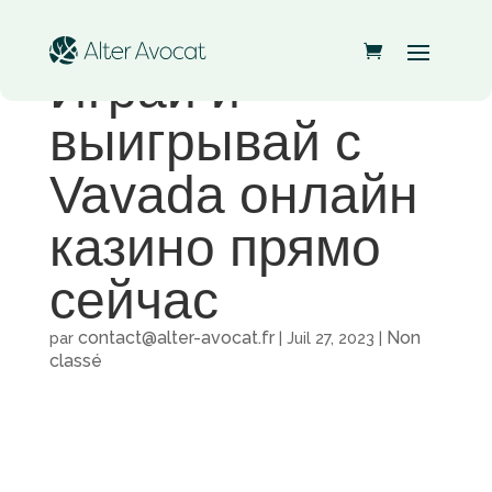
Играй и
выигрывай с
Vavada онлайн
казино прямо
сейчас
contact@alter-avocat.fr
Non
par
|
Juil 27, 2023
|
classé