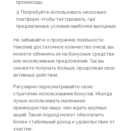
промокоды.
Попробуйте использовать несколько
платформ, чтобы тестировать, где
предлагаемые условия наиболее выгодные.
Не забывайте о программе лояльности.
Накопив достаточное количество очков, вы
можете обменять их на бонусные средства
или эксклюзивные предложения. Так вы
сможете получать больше, продолжая свои
активные действия.
Регулярно пересматривайте свою
стратегию использования бонусов. Иногда
лучше использовать маленькие
преимущества чаще, чем ждать крупных
акций. Такой подход может обеспечить
более стабильный доход и удовольствие от
участие.