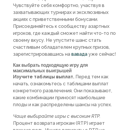
Чувствуйте себя комфортно, участвуя в
захватывающих турнирах и эксклюзивных
акциях с приветственными бонусами.
Присоединяйтесь к сообществу азартных
игроков, где каждый сможет найти что-то по
своему вкусу. Не упустите шанс стать
счастливым обладателем крупных призов,
зарегистрировавшись на
вавада
уже сейчас!
Как выбрать подходящую игру для
максимальных выигрышей
Изучите таблицы выплат.
Перед тем как
начать, ознакомьтесь с таблицами выплат
конкретного развлечения. Они показывают,
какие комбинации приносят наибольшие
плоды и как распределены шансы на успех.
Чаще выбирайте игры с высоким RTP.
Процент возврата игрокам (RTP) играет