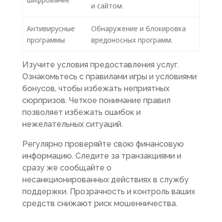
и сайтом.
Антивирусные
Обнаружение и блокировка
программы
вредоносных программ.
Изучите условия предоставления услуг.
Ознакомьтесь с правилами игры и условиями
бонусов, чтобы избежать неприятных
сюрпризов. Четкое понимание правил
позволяет избежать ошибок и
нежелательных ситуаций.
Регулярно проверяйте свою финансовую
информацию. Следите за транзакциями и
сразу же сообщайте о
несанкционированных действиях в службу
поддержки. Прозрачность и контроль ваших
средств снижают риск мошенничества.