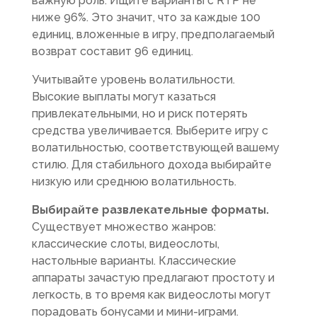
важную роль. Ищите варианты с RTP не
ниже 96%. Это значит, что за каждые 100
единиц, вложенные в игру, предполагаемый
возврат составит 96 единиц.
Учитывайте уровень волатильности.
Высокие выплаты могут казаться
привлекательными, но и риск потерять
средства увеличивается. Выберите игру с
волатильностью, соответствующей вашему
стилю. Для стабильного дохода выбирайте
низкую или среднюю волатильность.
Выбирайте развлекательные форматы.
Существует множество жанров:
классические слоты, видеослоты,
настольные варианты. Классические
аппараты зачастую предлагают простоту и
легкость, в то время как видеослоты могут
порадовать бонусами и мини-играми.