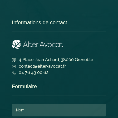
Informations de contact
4 Place Jean Achard, 38000 Grenoble
contact@alter-avocat.fr
04 76 43 00 62
Formulaire