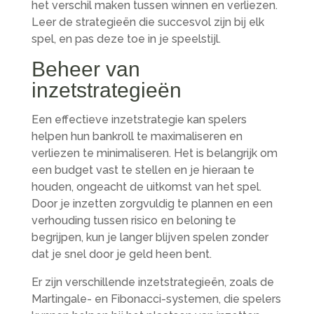
het verschil maken tussen winnen en verliezen.
Leer de strategieën die succesvol zijn bij elk
spel, en pas deze toe in je speelstijl.
Beheer van
inzetstrategieën
Een effectieve inzetstrategie kan spelers
helpen hun bankroll te maximaliseren en
verliezen te minimaliseren. Het is belangrijk om
een budget vast te stellen en je hieraan te
houden, ongeacht de uitkomst van het spel.
Door je inzetten zorgvuldig te plannen en een
verhouding tussen risico en beloning te
begrijpen, kun je langer blijven spelen zonder
dat je snel door je geld heen bent.
Er zijn verschillende inzetstrategieën, zoals de
Martingale- en Fibonacci-systemen, die spelers