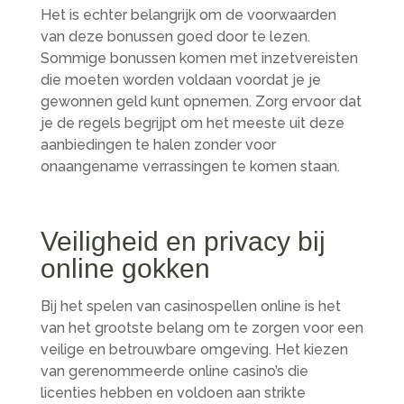
Het is echter belangrijk om de voorwaarden
van deze bonussen goed door te lezen.
Sommige bonussen komen met inzetvereisten
die moeten worden voldaan voordat je je
gewonnen geld kunt opnemen. Zorg ervoor dat
je de regels begrijpt om het meeste uit deze
aanbiedingen te halen zonder voor
onaangename verrassingen te komen staan.
Veiligheid en privacy bij
online gokken
Bij het spelen van casinospellen online is het
van het grootste belang om te zorgen voor een
veilige en betrouwbare omgeving. Het kiezen
van gerenommeerde online casino’s die
licenties hebben en voldoen aan strikte