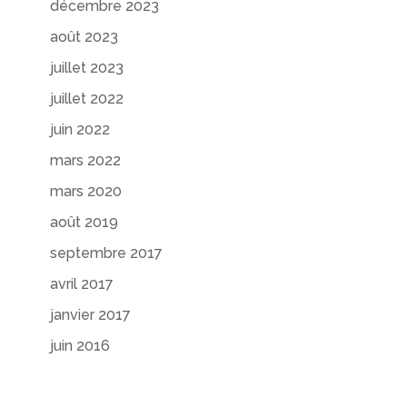
décembre 2023
août 2023
juillet 2023
juillet 2022
juin 2022
mars 2022
mars 2020
août 2019
septembre 2017
avril 2017
janvier 2017
juin 2016