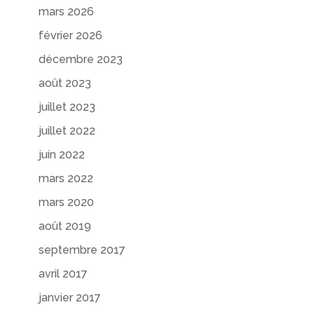
mars 2026
février 2026
décembre 2023
août 2023
juillet 2023
juillet 2022
juin 2022
mars 2022
mars 2020
août 2019
septembre 2017
avril 2017
janvier 2017