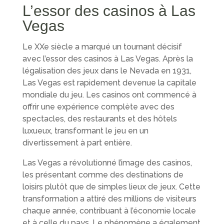
L’essor des casinos à Las
Vegas
Le XXe siècle a marqué un tournant décisif
avec l’essor des casinos à Las Vegas. Après la
légalisation des jeux dans le Nevada en 1931,
Las Vegas est rapidement devenue la capitale
mondiale du jeu. Les casinos ont commencé à
offrir une expérience complète avec des
spectacles, des restaurants et des hôtels
luxueux, transformant le jeu en un
divertissement à part entière.
Las Vegas a révolutionné l’image des casinos,
les présentant comme des destinations de
loisirs plutôt que de simples lieux de jeux. Cette
transformation a attiré des millions de visiteurs
chaque année, contribuant à l’économie locale
et à celle du pays. Le phénomène a également