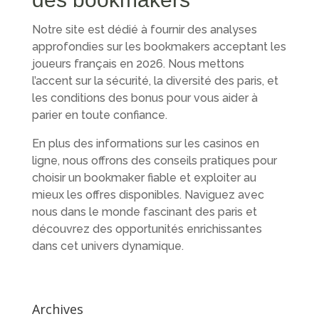
Notre site est dédié à fournir des analyses
approfondies sur les bookmakers acceptant les
joueurs français en 2026. Nous mettons
l’accent sur la sécurité, la diversité des paris, et
les conditions des bonus pour vous aider à
parier en toute confiance.
En plus des informations sur les casinos en
ligne, nous offrons des conseils pratiques pour
choisir un bookmaker fiable et exploiter au
mieux les offres disponibles. Naviguez avec
nous dans le monde fascinant des paris et
découvrez des opportunités enrichissantes
dans cet univers dynamique.
Archives