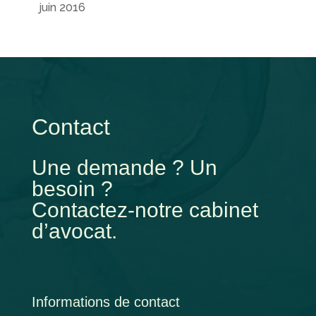
juin 2016
Contact
Une demande ? Un
besoin ?
Contactez-notre cabinet
d’avocat.
Informations de contact