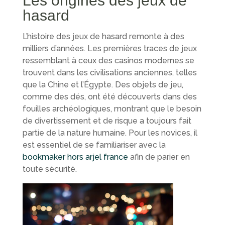
Les origines des jeux de
hasard
L’histoire des jeux de hasard remonte à des
milliers d’années. Les premières traces de jeux
ressemblant à ceux des casinos modernes se
trouvent dans les civilisations anciennes, telles
que la Chine et l’Égypte. Des objets de jeu,
comme des dés, ont été découverts dans des
fouilles archéologiques, montrant que le besoin
de divertissement et de risque a toujours fait
partie de la nature humaine. Pour les novices, il
est essentiel de se familiariser avec la
bookmaker hors arjel france
afin de parier en
toute sécurité.