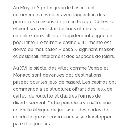
Au Moyen Âge, les jeux de hasard ont
commencé à évoluer avec l’apparition des
premières maisons de jeu en Europe. Celles-ci
étaient souvent clandestines et réservées à
une élite, mais elles ont rapidement gagné en
popularité. Le terme « casino » lui-même est
dérivé du mot italien « casa, » signifiant maison,
et désignait initialement des espaces de loisirs.
Au XVIIIe siècle, des villes comme Venise et
Monaco sont devenues des destinations
prisées pour les jeux de hasard. Les casinos ont
commencé à se structurer, offrant des jeux de
cartes, de roulette et d’autres formes de
divertissement. Cette période a vu naître une
nouvelle éthique de jeu, avec des codes de
conduite qui ont commencé à se développer
parmi les joueurs.