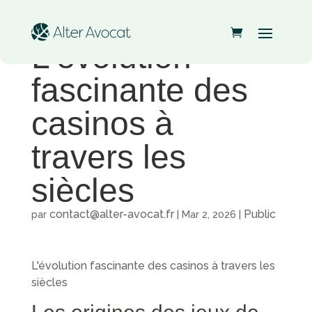
L'évolution
fascinante des
casinos à
travers les
siècles
contact@alter-avocat.fr
Public
par
|
Mar 2, 2026
|
L'évolution fascinante des casinos à travers les
siècles