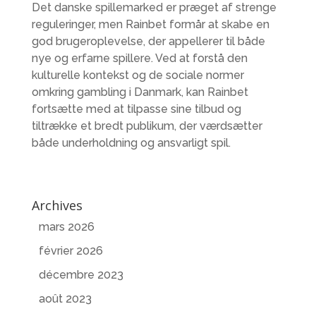
Det danske spillemarked er præget af strenge
reguleringer, men Rainbet formår at skabe en
god brugeroplevelse, der appellerer til både
nye og erfarne spillere. Ved at forstå den
kulturelle kontekst og de sociale normer
omkring gambling i Danmark, kan Rainbet
fortsætte med at tilpasse sine tilbud og
tiltrække et bredt publikum, der værdsætter
både underholdning og ansvarligt spil.
Archives
mars 2026
février 2026
décembre 2023
août 2023