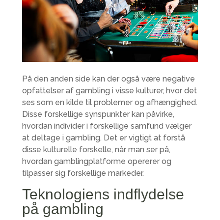
På den anden side kan der også være negative
opfattelser af gambling i visse kulturer, hvor det
ses som en kilde til problemer og afhængighed.
Disse forskellige synspunkter kan påvirke,
hvordan individer i forskellige samfund vælger
at deltage i gambling. Det er vigtigt at forstå
disse kulturelle forskelle, når man ser på,
hvordan gamblingplatforme opererer og
tilpasser sig forskellige markeder.
Teknologiens indflydelse
på gambling