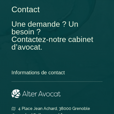
Contact
Une demande ? Un
besoin ?
Contactez-notre cabinet
d’avocat.
Informations de contact
4 Place Jean Achard, 38000 Grenoble