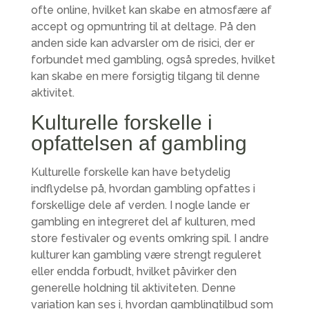
ofte online, hvilket kan skabe en atmosfære af
accept og opmuntring til at deltage. På den
anden side kan advarsler om de risici, der er
forbundet med gambling, også spredes, hvilket
kan skabe en mere forsigtig tilgang til denne
aktivitet.
Kulturelle forskelle i
opfattelsen af gambling
Kulturelle forskelle kan have betydelig
indflydelse på, hvordan gambling opfattes i
forskellige dele af verden. I nogle lande er
gambling en integreret del af kulturen, med
store festivaler og events omkring spil. I andre
kulturer kan gambling være strengt reguleret
eller endda forbudt, hvilket påvirker den
generelle holdning til aktiviteten. Denne
variation kan ses i, hvordan gamblingtilbud som