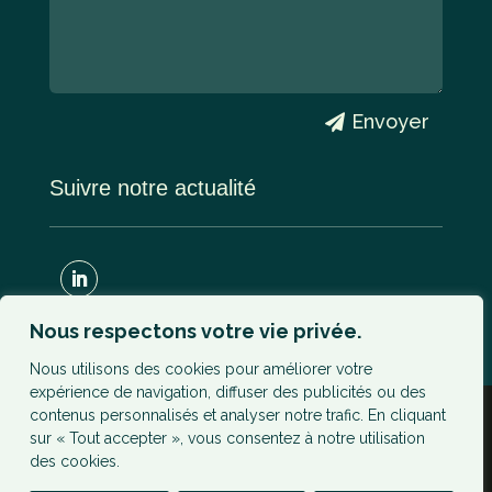
Envoyer
Suivre notre actualité
Nous respectons votre vie privée.
Nous utilisons des cookies pour améliorer votre
expérience de navigation, diffuser des publicités ou des
© 2024 Alter Avocat : Cabinet d’avocats en droit du
contenus personnalisés et analyser notre trafic. En cliquant
travail à Grenoble. Création de site internet
sur « Tout accepter », vous consentez à notre utilisation
COOCOO
des cookies.
Charte de protection des données