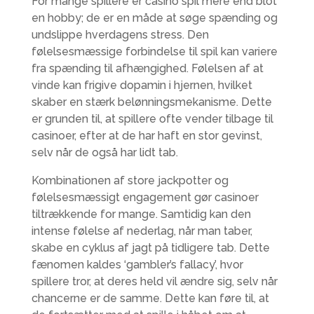
For mange spillere er casino spil mere end blot
en hobby; de er en måde at søge spænding og
undslippe hverdagens stress. Den
følelsesmæssige forbindelse til spil kan variere
fra spænding til afhængighed. Følelsen af at
vinde kan frigive dopamin i hjernen, hvilket
skaber en stærk belønningsmekanisme. Dette
er grunden til, at spillere ofte vender tilbage til
casinoer, efter at de har haft en stor gevinst,
selv når de også har lidt tab.
Kombinationen af store jackpotter og
følelsesmæssigt engagement gør casinoer
tiltrækkende for mange. Samtidig kan den
intense følelse af nederlag, når man taber,
skabe en cyklus af jagt på tidligere tab. Dette
fænomen kaldes ‘gambler’s fallacy’, hvor
spillere tror, at deres held vil ændre sig, selv når
chancerne er de samme. Dette kan føre til, at