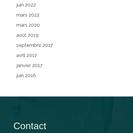
juin 2022
mars 2022
mars 2020
août 2019
septembre 2017
avril 2017
janvier 2017
juin 2016
Contact