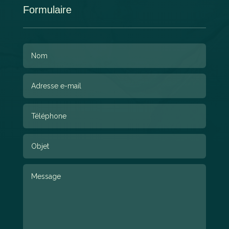
Formulaire