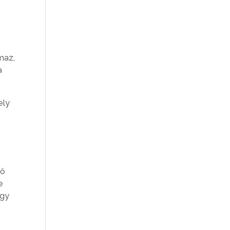
maz,
a
ely
lő
e
így