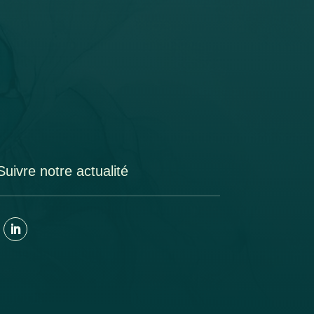
Suivre notre actualité