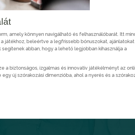
lát
rm, amely könnyen navigálható és felhasználóbarát. Itt mi
a játékhoz, beleértve a legfrissebb bónuszokat, ajánlatokat
k segítenek abban, hogy a lehető legjobban kihasználja a
 a biztonságos, izgalmas és innovatív játékélményt az onl
e egy új szórakozási dimenzióba, ahol a nyerés és a szórako