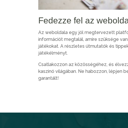
Fedezze fel az webolda
Az weboldala egy jól megtervezett platfo
információt megtalál, amire szüksége van 
játékokat. A részletes útmutatók és tippe
játékélményt.
Csatlakozzon az közösségéhez, és élvezze
kaszinó világában. Ne habozzon, lépjen b
garantált!