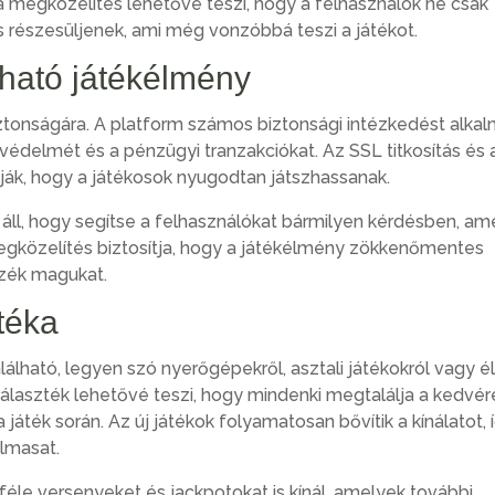
a megközelítés lehetővé teszi, hogy a felhasználók ne csak
 részesüljenek, ami még vonzóbbá teszi a játékot.
ható játékélmény
iztonságára. A platform számos biztonsági intézkedést alkal
édelmét és a pénzügyi tranzakciókat. Az SSL titkosítás és 
ják, hogy a játékosok nyugodtan játszhassanak.
 áll, hogy segítse a felhasználókat bármilyen kérdésben, am
 megközelítés biztosítja, hogy a játékélmény zökkenőmentes
zzék magukat.
téka
álható, legyen szó nyerőgépekről, asztali játékokról vagy é
választék lehetővé teszi, hogy mindenki megtalálja a kedvér
játék során. Az új játékok folyamatosan bővítik a kínálatot, 
almasat.
nféle versenyeket és jackpotokat is kínál, amelyek további