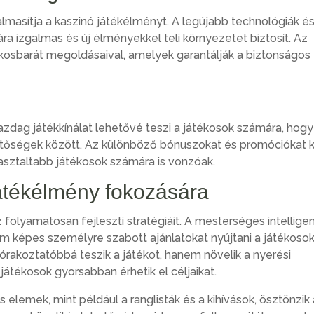
lmasítja a kaszinó játékélményt. A legújabb technológiák é
ra izgalmas és új élményekkel teli környezetet biztosít. Az
ékosbarát megoldásaival, amelyek garantálják a biztonságos
azdag játékkínálat lehetővé teszi a játékosok számára, hogy
tőségek között. Az különböző bónuszokat és promóciókat kí
sztaltabb játékosok számára is vonzóak.
játékélmény fokozására
olyamatosan fejleszti stratégiáit. A mesterséges intellige
rm képes személyre szabott ajánlatokat nyújtani a játékoso
akoztatóbbá teszik a játékot, hanem növelik a nyerési
átékosok gyorsabban érhetik el céljaikat.
s elemek, mint például a ranglisták és a kihívások, ösztönzik