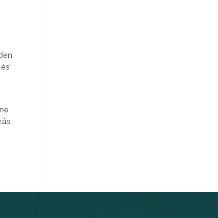
nden
 és
ine
zás