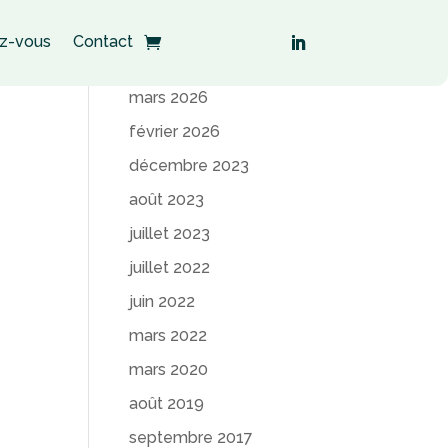
z-vous
Contact
Archives
mars 2026
a
février 2026
décembre 2023
août 2023
juillet 2023
juillet 2022
juin 2022
mars 2022
mars 2020
août 2019
septembre 2017