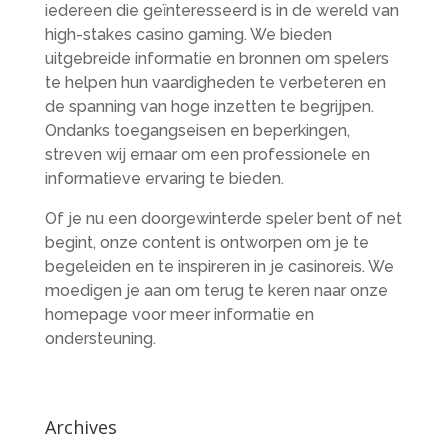
iedereen die geïnteresseerd is in de wereld van
high-stakes casino gaming. We bieden
uitgebreide informatie en bronnen om spelers
te helpen hun vaardigheden te verbeteren en
de spanning van hoge inzetten te begrijpen.
Ondanks toegangseisen en beperkingen,
streven wij ernaar om een professionele en
informatieve ervaring te bieden.
Of je nu een doorgewinterde speler bent of net
begint, onze content is ontworpen om je te
begeleiden en te inspireren in je casinoreis. We
moedigen je aan om terug te keren naar onze
homepage voor meer informatie en
ondersteuning.
Archives