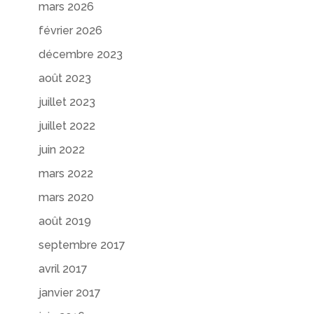
mars 2026
février 2026
décembre 2023
août 2023
juillet 2023
juillet 2022
juin 2022
mars 2022
mars 2020
août 2019
septembre 2017
avril 2017
janvier 2017