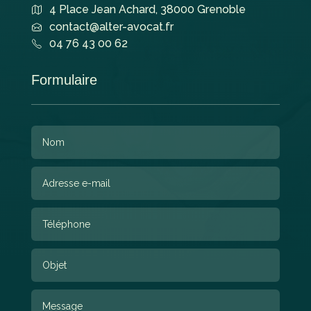
4 Place Jean Achard, 38000 Grenoble
contact@alter-avocat.fr
04 76 43 00 62
Formulaire