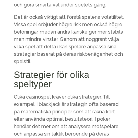
och göra smarta val under spelets gång.
Det är också viktigt att förstå spelens volatilitet.
Vissa spel erbjuder högre risk men också högre
belöningar, medan andra kanske ger mer stabila
men mindre vinster. Genom att noggrant välja
vilka spel att delta i kan spelare anpassa sina
strategier baserat på deras riskbenägenhet och
spelstil.
Strategier för olika
speltyper
Olika casinospel kräver olika strategier. Till
exempel, i blackjack är strategin ofta baserad
på matematiska principer som att räkna kort
eller använda optimal beslutsteori. I poker
handlar det mer om att analysera motspelare
och anpassa sin taktik beroende på deras