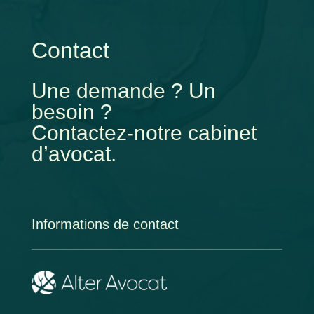
Contact
Une demande ? Un
besoin ?
Contactez-notre cabinet
d’avocat.
Informations de contact