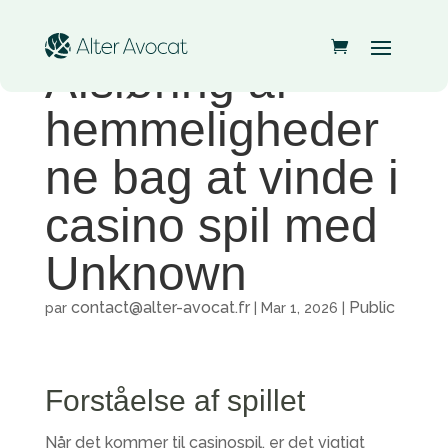
Afsløring af
hemmeligheder
ne bag at vinde i
casino spil med
Unknown
contact@alter-avocat.fr
Public
par
|
Mar 1, 2026
|
Forståelse af spillet
Når det kommer til casinospil, er det vigtigt