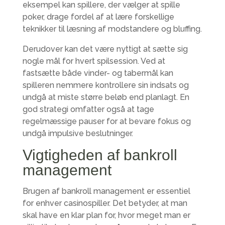
eksempel kan spillere, der vælger at spille
poker, drage fordel af at lære forskellige
teknikker til læsning af modstandere og bluffing.
Derudover kan det være nyttigt at sætte sig
nogle mål for hvert spilsession. Ved at
fastsætte både vinder- og tabermål kan
spilleren nemmere kontrollere sin indsats og
undgå at miste større beløb end planlagt. En
god strategi omfatter også at tage
regelmæssige pauser for at bevare fokus og
undgå impulsive beslutninger.
Vigtigheden af bankroll
management
Brugen af bankroll management er essentiel
for enhver casinospiller. Det betyder, at man
skal have en klar plan for, hvor meget man er