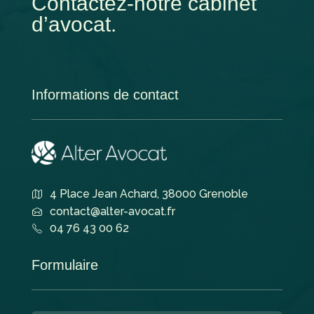
Contactez-notre cabinet
d’avocat.
Informations de contact
4 Place Jean Achard, 38000 Grenoble
contact@alter-avocat.fr
04 76 43 00 62
Formulaire