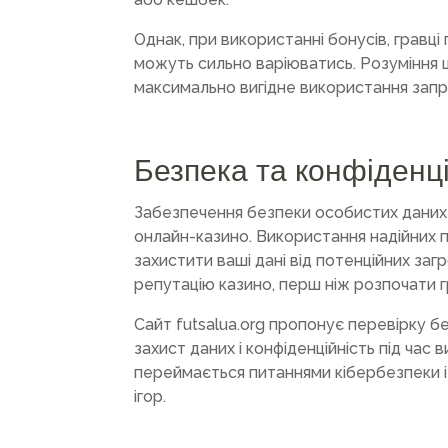
Однак, при використанні бонусів, гравц
можуть сильно варіюватись. Розуміння 
максимально вигідне використання зап
Безпека та конфіденц
Забезпечення безпеки особистих даних т
онлайн-казино. Використання надійних
захистити ваші дані від потенційних загр
репутацію казино, перш ніж розпочати г
Сайт futsalua.org пропонує перевірку б
захист даних і конфіденційність під час
переймається питаннями кібербезпеки і
ігор.