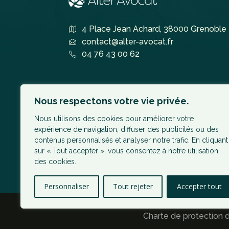
4 Place Jean Achard, 38000 Grenoble
contact@alter-avocat.fr
04 76 43 00 62
Nous respectons votre vie privée.
Nous utilisons des cookies pour améliorer votre
expérience de navigation, diffuser des publicités ou des
contenus personnalisés et analyser notre trafic. En cliquant
sur « Tout accepter », vous consentez à notre utilisation
des cookies.
Personnaliser
Tout rejeter
Accepter tout
© 2024 Alter Avocat 
Charte de protection