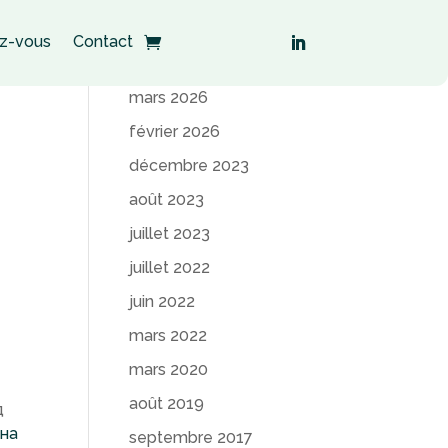
z-vous
Contact
Archives
mars 2026
février 2026
décembre 2023
août 2023
juillet 2023
juillet 2022
juin 2022
mars 2022
mars 2020
août 2019
д
 на
septembre 2017