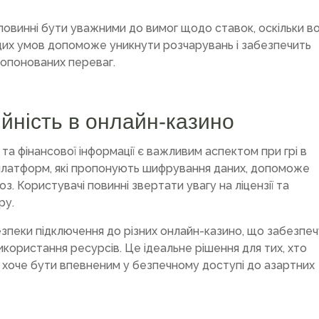
і повинні бути уважними до вимог щодо ставок, оскільки в
цих умов допоможе уникнути розчарувань і забезпечить
ропонованих переваг.
ійність в онлайн-казино
а фінансової інформації є важливим аспектом при грі в
 платформ, які пропонують шифрування даних, допоможе
оз. Користувачі повинні звертати увагу на ліцензії та
ру.
езпеки підключення до різних онлайн-казино, що забезпе
 використання ресурсів. Це ідеальне рішення для тих, хто
 хоче бути впевненим у безпечному доступі до азартних