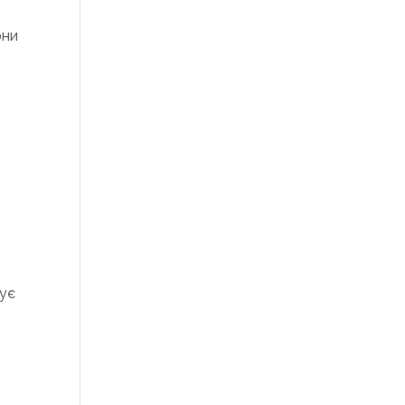
они
чує