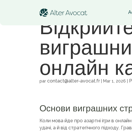
A
Відкрийт
виграшних
онлайн к
contact@alter-avocat.fr
P
par
|
Mar 1, 2026
|
Основи виграшних стр
Коли мова йде про азартні ігри в онлай
удачі, а й від стратегічного підходу. Гра