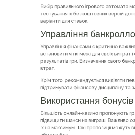
Вибір правильного ігрового автомата мож
тестування їх безкоштовних версій допо
варіанти для ставок.
Управління банкролл
Управління фінансами є критично важлив
встановити чіткі межі для своїх витрат і
результатів гри. Визначення свого бан
втрат.
Крім того, рекомендується виділяти пев
підтримувати фінансову дисципліну та з
Використання бонусів 
Більшість онлайн-казино пропонують гра
підвищити шанси на виграш. Важливо о
їх на максимум. Такі пропозиції можуть
або кешбек.